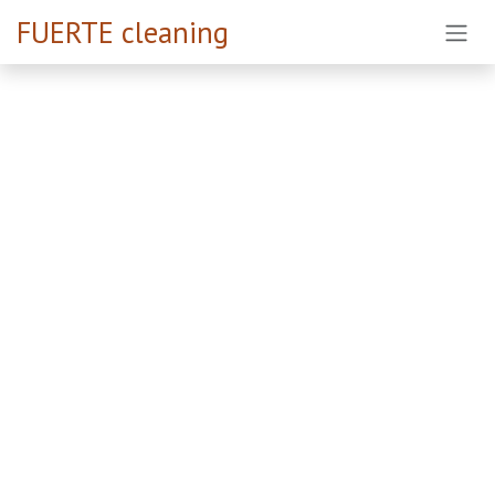
Ir al contenido
FUERTE cleaning